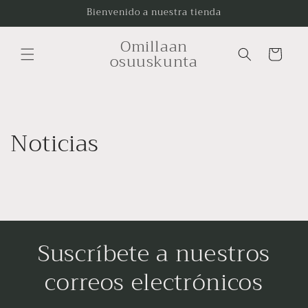
Saltar y
Bienvenido a nuestra tienda
pasar al
contenido
Carrito
Omillaan
de
osuuskunta
compras
Noticias
Suscríbete a nuestros
correos electrónicos