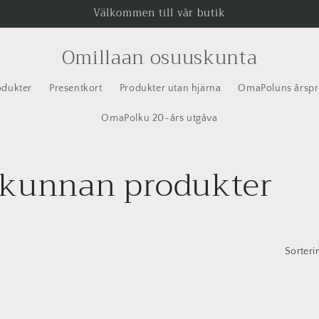
Välkommen till vår butik
Omillaan osuuskunta
odukter
Presentkort
Produkter utan hjärna
OmaPoluns årspr
OmaPolku 20-års utgåva
skunnan produkter
Sorteri