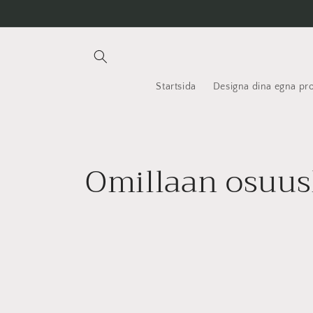
över och
gå till
innehållet
Startsida
Designa dina egna pr
K
Omillaan osuu
o
l
l